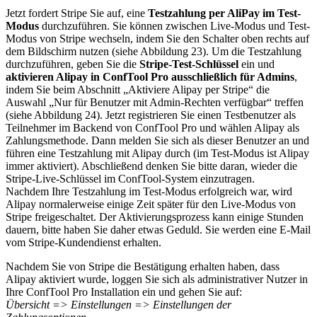
Jetzt fordert Stripe Sie auf, eine
Testzahlung per AliPay im Test-
Modus
durchzuführen. Sie können zwischen Live-Modus und Test-
Modus von Stripe wechseln, indem Sie den Schalter oben rechts auf
dem Bildschirm nutzen (siehe Abbildung 23). Um die Testzahlung
durchzuführen, geben Sie die
Stripe-Test-Schlüssel
ein und
aktivieren Alipay in ConfTool Pro ausschließlich für Admins
,
indem Sie beim Abschnitt „Aktiviere Alipay per Stripe“ die
Auswahl „Nur für Benutzer mit Admin-Rechten verfügbar“ treffen
(siehe Abbildung 24). Jetzt registrieren Sie einen Testbenutzer als
Teilnehmer im Backend von ConfTool Pro und wählen Alipay als
Zahlungsmethode. Dann melden Sie sich als dieser Benutzer an und
führen eine Testzahlung mit Alipay durch (im Test-Modus ist Alipay
immer aktiviert). Abschließend denken Sie bitte daran, wieder die
Stripe-Live-Schlüssel im ConfTool-System einzutragen.
Nachdem Ihre Testzahlung im Test-Modus erfolgreich war, wird
Alipay normalerweise einige Zeit später für den Live-Modus von
Stripe freigeschaltet. Der Aktivierungsprozess kann einige Stunden
dauern, bitte haben Sie daher etwas Geduld. Sie werden eine E-Mail
vom Stripe-Kundendienst erhalten.
Nachdem Sie von Stripe die Bestätigung erhalten haben, dass
Alipay aktiviert wurde, loggen Sie sich als administrativer Nutzer in
Ihre ConfTool Pro Installation ein und gehen Sie auf:
Übersicht => Einstellungen => Einstellungen der