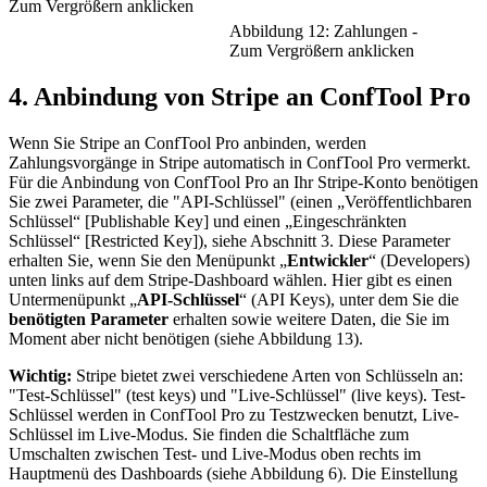
Zum Vergrößern anklicken
Abbildung 12: Zahlungen -
Zum Vergrößern anklicken
4. Anbindung von Stripe an ConfTool Pro
Wenn Sie Stripe an ConfTool Pro anbinden, werden
Zahlungsvorgänge in Stripe automatisch in ConfTool Pro vermerkt.
Für die Anbindung von ConfTool Pro an Ihr Stripe-Konto benötigen
Sie zwei Parameter, die "API-Schlüssel" (einen „Veröffentlichbaren
Schlüssel“ [Publishable Key] und einen „Eingeschränkten
Schlüssel“ [Restricted Key]), siehe Abschnitt 3. Diese Parameter
erhalten Sie, wenn Sie den Menüpunkt „
Entwickler
“ (Developers)
unten links auf dem Stripe-Dashboard wählen. Hier gibt es einen
Untermenüpunkt „
API-Schlüssel
“ (API Keys), unter dem Sie die
benötigten Parameter
erhalten sowie weitere Daten, die Sie im
Moment aber nicht benötigen (siehe Abbildung 13).
Wichtig:
Stripe bietet zwei verschiedene Arten von Schlüsseln an:
"Test-Schlüssel" (test keys) und "Live-Schlüssel" (live keys). Test-
Schlüssel werden in ConfTool Pro zu Testzwecken benutzt, Live-
Schlüssel im Live-Modus. Sie finden die Schaltfläche zum
Umschalten zwischen Test- und Live-Modus oben rechts im
Hauptmenü des Dashboards (siehe Abbildung 6). Die Einstellung