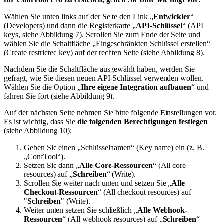
Wählen Sie unten links auf der Seite den Link „
Entwickler
“
(Developers) und dann die Registerkarte „
API-Schlüssel
“ (API
keys, siehe Abbildung 7). Scrollen Sie zum Ende der Seite und
wählen Sie die Schaltfläche „Eingeschränkten Schlüssel erstellen“
(Create restricted key) auf der rechten Seite (siehe Abbildung 8).
Nachdem Sie die Schaltfläche ausgewählt haben, werden Sie
gefragt, wie Sie diesen neuen API-Schlüssel verwenden wollen.
Wählen Sie die Option „
Ihre eigene Integration aufbauen
“ und
fahren Sie fort (siehe Abbildung 9).
Auf der nächsten Seite nehmen Sie bitte folgende Einstellungen vor.
Es ist wichtig, dass Sie
die folgenden Berechtigungen festlegen
(siehe Abbildung 10):
Geben Sie einen „Schlüsselnamen“ (Key name) ein (z. B.
„ConfTool“).
Setzen Sie dann „
Alle Core-Ressourcen
“ (All core
resources) auf „
Schreiben
“ (Write).
Scrollen Sie weiter nach unten und setzen Sie „
Alle
Checkout-Ressourcen
“ (All checkout resources) auf
"
Schreiben
" (Write).
Weiter unten setzen Sie schließlich „
Alle Webhook-
Ressourcen
“ (All webhook resources) auf „
Schreiben
“