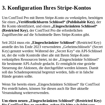
3. Konfiguration Ihres Stripe-Kontos
Um ConfTool Pro mit Ihrem Stripe-Konto zu verknüpfen, benötigen
Sie einen
„Veröffentlichbaren Schlüssel“ (Publishable Key)
, der
Ihr Konto identifiziert, und einen
„Eingeschränkten Schlüssel“
(Restricted Key)
, der ConfTool Pro die erforderlichen
Zugriffsrechte auf die Schnittstelle Ihres Stripe-Kontos gibt.
Seit 2024 muss ein „
Eingeschränkter Schlüssel
“ (Restricted Key)
anstelle des bis Ende 2023 verwendeten „Geheimschlüssels“ (Secret
Key) genutzt werden: Während der „Secret Key“ ein API-Schlüssel
ist, der die volle Kontrolle über alle mit Ihrem Stripe-Konto
verknüpften Ressourcen bietet, ist der „Eingeschränkte Schlüssel“
für bestimmte API-Aufrufe gedacht. Er ermöglicht eine gezielte
Steuerung der Aktionen, die durchgeführt werden können. Damit
soll das Schadenspotenzial begrenzt werden, falls er in falsche
Hände geraten sollte.
Wenn Sie bereits einen „Eingeschränkten Schlüssel“ für ConfTool
Pro erstellt haben, können Sie diesen auch für Ihre aktuelle
Veranstaltung weiterverwenden.
Um einen neuen „Eingeschränkten Schlüssel“ (Restricted Key)
für ConfTool Pro zu erstellen, gehen Sie bitte wie folgt vor: