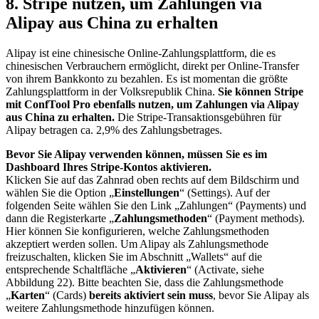
8. Stripe nutzen, um Zahlungen via
Alipay aus China zu erhalten
Alipay ist eine chinesische Online-Zahlungsplattform, die es
chinesischen Verbrauchern ermöglicht, direkt per Online-Transfer
von ihrem Bankkonto zu bezahlen. Es ist momentan die größte
Zahlungsplattform in der Volksrepublik China.
Sie können Stripe
mit ConfTool Pro ebenfalls nutzen, um Zahlungen via Alipay
aus China zu erhalten.
Die Stripe-Transaktionsgebühren für
Alipay betragen ca. 2,9% des Zahlungsbetrages.
Bevor Sie Alipay verwenden können, müssen Sie es im
Dashboard Ihres Stripe-Kontos aktivieren.
Klicken Sie auf das Zahnrad oben rechts auf dem Bildschirm und
wählen Sie die Option „
Einstellungen
“ (Settings). Auf der
folgenden Seite wählen Sie den Link „Zahlungen“ (Payments) und
dann die Registerkarte „
Zahlungsmethoden
“ (Payment methods).
Hier können Sie konfigurieren, welche Zahlungsmethoden
akzeptiert werden sollen. Um Alipay als Zahlungsmethode
freizuschalten, klicken Sie im Abschnitt „Wallets“ auf die
entsprechende Schaltfläche „
Aktivieren
“ (Activate, siehe
Abbildung 22). Bitte beachten Sie, dass die Zahlungsmethode
„
Karten
“ (Cards)
bereits aktiviert sein muss
, bevor Sie Alipay als
weitere Zahlungsmethode hinzufügen können.