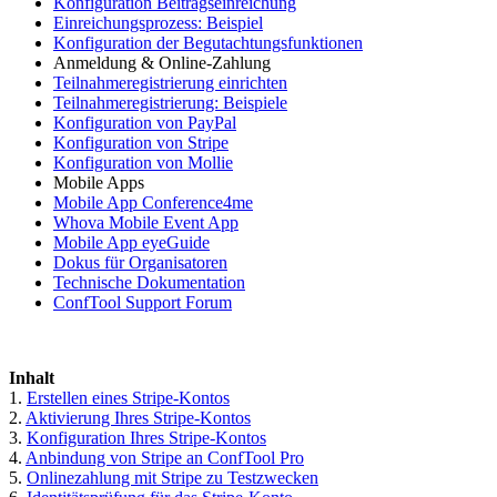
Konfiguration Beitragseinreichung
Einreichungsprozess: Beispiel
Konfiguration der Begutachtungsfunktionen
Anmeldung & Online-Zahlung
Teilnahmeregistrierung einrichten
Teilnahmeregistrierung: Beispiele
Konfiguration von PayPal
Konfiguration von Stripe
Konfiguration von Mollie
Mobile Apps
Mobile App Conference4me
Whova Mobile Event App
Mobile App eyeGuide
Dokus für Organisatoren
Technische Dokumentation
ConfTool Support Forum
Inhalt
1.
Erstellen eines Stripe-Kontos
2.
Aktivierung Ihres Stripe-Kontos
3.
Konfiguration Ihres Stripe-Kontos
4.
Anbindung von Stripe an ConfTool Pro
5.
Onlinezahlung mit Stripe zu Testzwecken