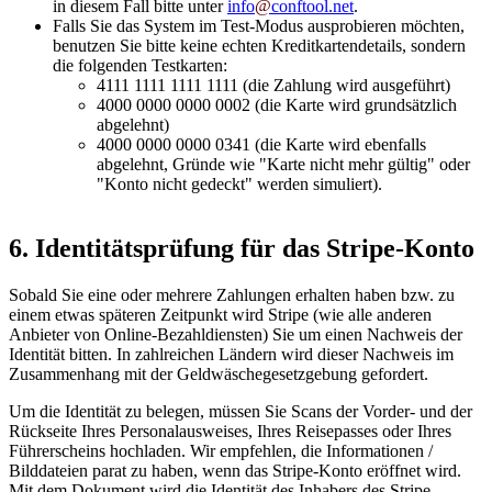
in diesem Fall bitte unter
info
@
conftool
.
net
.
Falls Sie das System im Test-Modus ausprobieren möchten,
benutzen Sie bitte keine echten Kreditkartendetails, sondern
die folgenden Testkarten:
4111 1111 1111 1111 (die Zahlung wird ausgeführt)
4000 0000 0000 0002 (die Karte wird grundsätzlich
abgelehnt)
4000 0000 0000 0341 (die Karte wird ebenfalls
abgelehnt, Gründe wie "Karte nicht mehr gültig" oder
"Konto nicht gedeckt" werden simuliert).
6. Identitätsprüfung für das Stripe-Konto
Sobald Sie eine oder mehrere Zahlungen erhalten haben bzw. zu
einem etwas späteren Zeitpunkt wird Stripe (wie alle anderen
Anbieter von Online-Bezahldiensten) Sie um einen Nachweis der
Identität bitten. In zahlreichen Ländern wird dieser Nachweis im
Zusammenhang mit der Geldwäschegesetzgebung gefordert.
Um die Identität zu belegen, müssen Sie Scans der Vorder- und der
Rückseite Ihres Personalausweises, Ihres Reisepasses oder Ihres
Führerscheins hochladen. Wir empfehlen, die Informationen /
Bilddateien parat zu haben, wenn das Stripe-Konto eröffnet wird.
Mit dem Dokument wird die Identität des Inhabers des Stripe-