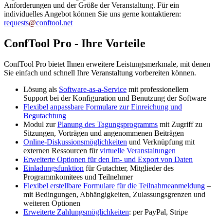
Anforderungen und der Größe der Veranstaltung. Für ein
individuelles Angebot können Sie uns gerne kontaktieren:
requests
@
conftool
.
net
ConfTool Pro - Ihre Vorteile
ConfTool Pro bietet Ihnen erweitere Leistungsmerkmale, mit denen
Sie einfach und schnell Ihre Veranstaltung vorbereiten können.
Lösung als
Software-as-a-Service
mit professionellem
Support bei der Konfiguration und Benutzung der Software
Flexibel anpassbare Formulare zur Einreichung und
Begutachtung
Modul zur
Planung des Tagungsprogramms
mit Zugriff zu
Sitzungen, Vorträgen und angenommenen Beiträgen
Online-Diskussionsmöglichkeiten
und Verknüpfung mit
externen Ressourcen für
virtuelle Veranstaltungen
Erweiterte Optionen für den Im- und Export von Daten
Einladungsfunktion
für Gutachter, Mitglieder des
Programmkomitees und Teilnehmer
Flexibel erstellbare Formulare für die Teilnahmeanmeldung
–
mit Bedingungen, Abhängigkeiten, Zulassungsgrenzen und
weiteren Optionen
Erweiterte Zahlungsmöglichkeiten
: per PayPal, Stripe