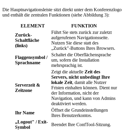
Die Hauptnavigationsleiste sitzt direkt unter dem Konferenzlogo
und enthält die zentralen Funktionen (siehe Abbildung 3):
ELEMENT
FUNKTION
Führt Sie stets zurück zur zuletzt
Zurück-
aufgerufenen Navigationsseite.
Schaltfläche
Nutzen Sie diese statt des
(links)
„Zurück"-Buttons Ihres Browsers.
Schaltet die Oberflächensprache
Flaggensymbol /
um, sofern die Installation
Sprachname
mehrsprachig ist.
Zeigt die aktuelle
Zeit des
Servers, nicht unbedingt Ihre
lokale Zeit
, damit alle Nutzer
Serverzeit &
Fristen einhalten können. Dient nur
Zeitzone
der Information, nicht der
Navigation, und kann von Admins
deaktiviert werden.
Öffnet die Grundeinstellungen
Ihr Name
Ihres Benutzerkontos.
„Logout" / Exit-
Beendet Ihre ConfTool-Sitzung.
Symbol