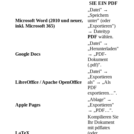
SIE EIN PDF
„Datei" →
„Speichern
Microsoft Word (2010 und neuer,
unter" (oder
inkl. Microsoft 365)
„Exportieren")
→ Dateityp
PDF
wählen.
„Datei" →
„Herunterladen"
Google Docs
→ „PDF-
Dokument
(.pdf)".
„Datei" →
„Exportieren
LibreOffice / Apache OpenOffice
als" → „Als
PDF
exportieren…".
„Ablage" →
Apple Pages
„Exportieren"
→ „PDF…".
Kompilieren Sie
Ihr Dokument
mit
pdflatex
LaTeX
(oder