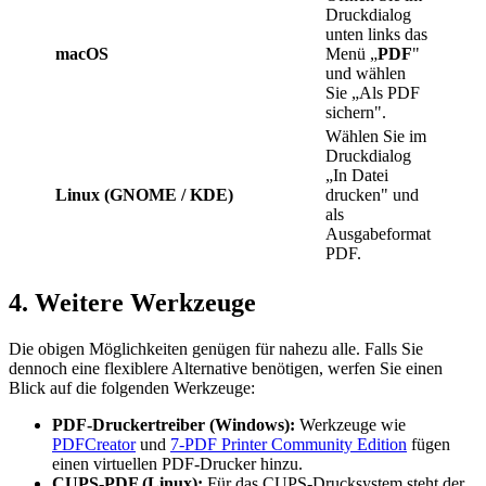
Druckdialog
unten links das
macOS
Menü „
PDF
"
und wählen
Sie „Als PDF
sichern".
Wählen Sie im
Druckdialog
„In Datei
Linux (GNOME / KDE)
drucken" und
als
Ausgabeformat
PDF.
4. Weitere Werkzeuge
Die obigen Möglichkeiten genügen für nahezu alle. Falls Sie
dennoch eine flexiblere Alternative benötigen, werfen Sie einen
Blick auf die folgenden Werkzeuge:
PDF-Druckertreiber (Windows):
Werkzeuge wie
PDFCreator
und
7-PDF Printer Community Edition
fügen
einen virtuellen PDF-Drucker hinzu.
CUPS-PDF (Linux):
Für das CUPS-Drucksystem steht der