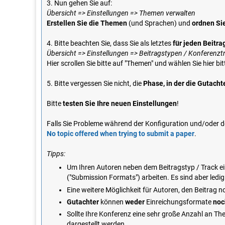
3. Nun gehen Sie auf:
Übersicht => Einstellungen => Themen verwalten
Erstellen Sie die Themen
(und Sprachen) und
ordnen Si
4. Bitte beachten Sie, dass Sie als letztes
für jeden Beitr
Übersicht => Einstellungen => Beitragstypen / Konferenzt
Hier scrollen Sie bitte auf "Themen" und wählen Sie hier b
5. Bitte vergessen Sie nicht, die
Phase, in der die Gutach
Bitte
testen Sie Ihre neuen Einstellungen
!
Falls Sie Probleme während der Konfiguration und/oder de
No topic offered when trying to submit a paper
.
Tipps:
Um Ihren Autoren neben dem Beitragstyp / Track ein
("Submission Formats") arbeiten. Es sind aber led
Eine weitere Möglichkeit für Autoren, den Beitrag n
Gutachter
können
weder
Einreichungsformate
noc
Sollte Ihre Konferenz eine sehr große Anzahl an T
dargestellt werden.