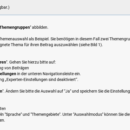
gbar.)
Themengruppen
" abbilden.
emenauswahl als Beispiel. Sie benötigen in diesem Fall zwei Themengru
ignete Thema für ihren Beitrag auszuwählen (siehe Bild 1).
ren
". Gehen Sie hierzu bitte auf:
ung von Beiträgen
tellungen
in der unteren Navigationsleiste ein.
ung „Experten-Einstellungen sind deaktiviert“.
en
". Ändern Sie bitte die Auswahl auf "Ja" und speichern Sie die Einstellun
lten
eln "Sprache" und "Themengebiete". Unter "Auswahlmodus" können Sie di
en.