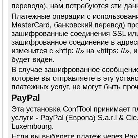
перевода), нам потребуются эти дан
Платежные операции с использовани
MasterCard, банковский перевод) пр
зашифрованные соединения SSL или
зашифрованное соединение в адресн
изменится с «http: //» на «https: //»
будет виден.
В случае зашифрованное сообщение
которые вы отправляете в эту устан
платежных услуг, не могут быть про
PayPal
Эта установка ConfTool принимает п
услуги - PayPal (Европа) S.a.r.l & Ci
Luxembourg.
Если вы выберете платеж через Pay