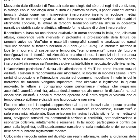
verità.
Muovendo dalle riflessioni di Foucault sulle tecnologie del sé e sui regimi di veridizione,
in dialogo con la sociologia della cultura e i platform studies, il paper concettualizza i
tarocchi digitali come un micro-regime interpretativo inserito in ecologie mediali
conflittuali. In contesti segnati da crisi, incertezza e destabilizzazione dei quadri di
riferimento condivisi, le letture di tarocchi traducono un’ansia diffusa in coerenza
narrativa e stabilizzazione affettiva, offrendo forme situate di ordine interpretativo.
Il contributo si basa su una ricerca qualitativa in corso condotta in Italia, che, allo stato
attuale, comprende venti interviste in profondità a professioniste della lettura dei
tarocchi attive su YouTube e materiali netnografici raccolti e analizzati su canali
YouTube dedicati ai tarocchi nell’arco di 3 anni (2022-2025). Le interviste mettono in
luce temi ricorrenti di sospensione temporale, “eterno presente”, paura del futuro e
riconfigurazione di identità, relazionalità e pratiche di cura in condizioni di precarietà
prolungata. Le narrazioni dei tarocchi rispondono a tali condizioni producendo schemi
interpretativi attraverso cui l’incertezza diventa intelligibile e negoziabile collettivamente.
Un’attenzione particolare è rivolta alle affordances di YouTube come infrastruttura di
visibilità. I sistemi di raccomandazione algoritmica, le logiche di monetizzazione, i ritmi
seriali di produzione e l’interazione basata sui commenti modellano il modo in cui le
narrazioni dei tarocchi vengono inquadrate, fatte circolare e legittimate. In questo
ambiente, le letture si configurano come performance mediate che negoziano
autenticità, autorità e intimità, adattandosi al contempo alle economie di piattaforma e ai
vincoli della visibilità. I canali di tarocchi operano così entro regimi di visibilità che al
tempo stesso abilitano e disciplinano la produzione narrativa.
Piuttosto che porsi in esplicita opposizione al sapere istituzionale, queste pratiche
sviluppano spazi epistemici paralleli fondati sull’autorità esperienziale, sull’affettività e
sulla prossimità relazionale. Esse articolano immaginari solidaristici e forme mediate di
cura, navigando tensioni tra commercializzazione e credibilità, personalizzazione e
risonanza collettiva, adattamento e resilienza. In tal modo, partecipano a conflitti più
ampi sulla legittimità, sull’inquadramento narrativo e sulla modulazione del consenso
nelle sfere pubbliche digitalmente mediate.
Collocando i tarocchi online nel dibattito sui regimi informativi, sulle affordances delle