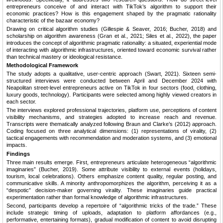
entrepreneurs conceive of and interact with TikTok’s algorithm to support their
economic practices? How is this engagement shaped by the pragmatic rationality
characteristic of the bazaar economy?
Drawing on critical algorithm studies (Gillespie & Seaver, 2016; Bucher, 2018) and
scholarship on algorithm awareness (Gran et al., 2021; Siles et al., 2022), the paper
introduces the concept of algorithmic pragmatic rationality: a situated, experiential mode
of interacting with algorithmic infrastructures, oriented toward economic survival rather
than technical mastery or ideological resistance.
Methodological Framework
The study adopts a qualitative, user-centric approach (Swart, 2021). Sixteen semi-
structured interviews were conducted between April and December 2024 with
Neapolitan street-level entrepreneurs active on TikTok in four sectors (food, clothing,
luxury goods, technology). Participants were selected among highly viewed creators in
each sector.
The interviews explored professional trajectories, platform use, perceptions of content
visibility mechanisms, and strategies adopted to increase reach and revenue.
Transcripts were thematically analyzed following Braun and Clarke’s (2012) approach.
Coding focused on three analytical dimensions: (1) representations of virality, (2)
tactical engagements with recommendation and moderation systems, and (3) emotional
impacts.
Findings
Three main results emerge. First, entrepreneurs articulate heterogeneous “algorithmic
imaginaries” (Bucher, 2019). Some attribute visibility to external events (holidays,
tourism, local celebrations). Others emphasize content quality, regular posting, and
communicative skills. A minority anthropomorphizes the algorithm, perceiving it as a
“despotic” decision-maker governing virality. These imaginaries guide practical
experimentation rather than formal knowledge of algorithmic infrastructures.
Second, participants develop a repertoire of “algorithmic tricks of the trade.” These
include strategic timing of uploads, adaptation to platform affordances (e.g.,
performative, entertaining formats), gradual modification of content to avoid disrupting