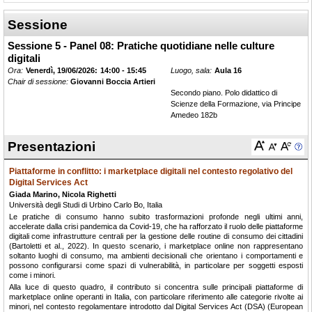
Sessione
Sessione 5 - Panel 08: Pratiche quotidiane nelle culture
digitali
Ora:
Venerdì, 19/06/2026:
14:00 - 15:45
Luogo, sala:
Aula 16
Chair di sessione:
Giovanni Boccia Artieri
Secondo piano. Polo didattico di
Scienze della Formazione, via Principe
Amedeo 182b
Presentazioni
Piattaforme in conflitto: i marketplace digitali nel contesto regolativo del
Digital Services Act
Giada Marino, Nicola Righetti
Università degli Studi di Urbino Carlo Bo, Italia
Le pratiche di consumo hanno subito trasformazioni profonde negli ultimi anni,
accelerate dalla crisi pandemica da Covid-19, che ha rafforzato il ruolo delle piattaforme
digitali come infrastrutture centrali per la gestione delle routine di consumo dei cittadini
(Bartoletti et al., 2022). In questo scenario, i marketplace online non rappresentano
soltanto luoghi di consumo, ma ambienti decisionali che orientano i comportamenti e
possono configurarsi come spazi di vulnerabilità, in particolare per soggetti esposti
come i minori.
Alla luce di questo quadro, il contributo si concentra sulle principali piattaforme di
marketplace online operanti in Italia, con particolare riferimento alle categorie rivolte ai
minori, nel contesto regolamentare introdotto dal Digital Services Act (DSA) (European