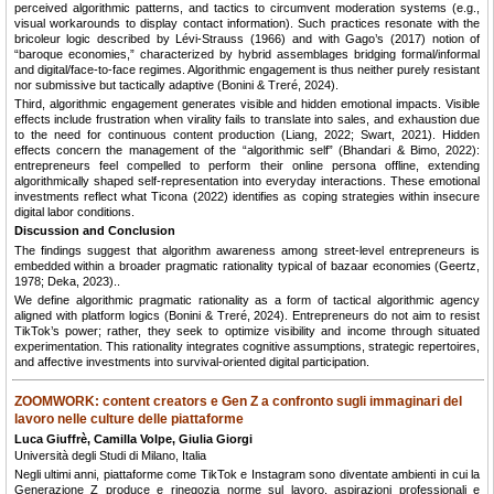
perceived algorithmic patterns, and tactics to circumvent moderation systems (e.g.,
visual workarounds to display contact information). Such practices resonate with the
bricoleur logic described by Lévi-Strauss (1966) and with Gago’s (2017) notion of
“baroque economies,” characterized by hybrid assemblages bridging formal/informal
and digital/face-to-face regimes. Algorithmic engagement is thus neither purely resistant
nor submissive but tactically adaptive (Bonini & Treré, 2024).
Third, algorithmic engagement generates visible and hidden emotional impacts. Visible
effects include frustration when virality fails to translate into sales, and exhaustion due
to the need for continuous content production (Liang, 2022; Swart, 2021). Hidden
effects concern the management of the “algorithmic self” (Bhandari & Bimo, 2022):
entrepreneurs feel compelled to perform their online persona offline, extending
algorithmically shaped self-representation into everyday interactions. These emotional
investments reflect what Ticona (2022) identifies as coping strategies within insecure
digital labor conditions.
Discussion and Conclusion
The findings suggest that algorithm awareness among street-level entrepreneurs is
embedded within a broader pragmatic rationality typical of bazaar economies (Geertz,
1978; Deka, 2023)..
We define algorithmic pragmatic rationality as a form of tactical algorithmic agency
aligned with platform logics (Bonini & Treré, 2024). Entrepreneurs do not aim to resist
TikTok’s power; rather, they seek to optimize visibility and income through situated
experimentation. This rationality integrates cognitive assumptions, strategic repertoires,
and affective investments into survival-oriented digital participation.
ZOOMWORK: content creators e Gen Z a confronto sugli immaginari del
lavoro nelle culture delle piattaforme
Luca Giuffrè, Camilla Volpe, Giulia Giorgi
Università degli Studi di Milano, Italia
Negli ultimi anni, piattaforme come TikTok e Instagram sono diventate ambienti in cui la
Generazione Z produce e rinegozia norme sul lavoro, aspirazioni professionali e