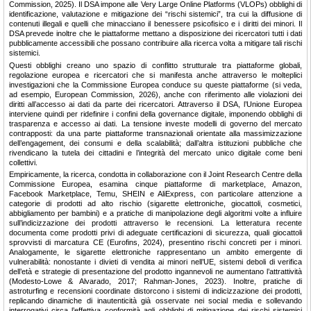
Commission, 2025). Il DSA impone alle Very Large Online Platforms (VLOPs) obblighi di
identificazione, valutazione e mitigazione dei “rischi sistemici”, tra cui la diffusione di
contenuti illegali e quelli che minacciano il benessere psicofisico e i diritti dei minori. Il
DSA prevede inoltre che le piattaforme mettano a disposizione dei ricercatori tutti i dati
pubblicamente accessibili che possano contribuire alla ricerca volta a mitigare tali rischi
sistemici.
Questi obblighi creano uno spazio di conflitto strutturale tra piattaforme globali,
regolazione europea e ricercatori che si manifesta anche attraverso le molteplici
investigazioni che la Commissione Europea conduce su queste piattaforme (si veda,
ad esempio, European Commission, 2026), anche con riferimento alle violazioni dei
diritti all’accesso ai dati da parte dei ricercatori. Attraverso il DSA, l’Unione Europea
interviene quindi per ridefinire i confini della governance digitale, imponendo obblighi di
trasparenza e accesso ai dati. La tensione investe modelli di governo del mercato
contrapposti: da una parte piattaforme transnazionali orientate alla massimizzazione
dell’engagement, dei consumi e della scalabilità; dall’altra istituzioni pubbliche che
rivendicano la tutela dei cittadini e l’integrità del mercato unico digitale come beni
collettivi.
Empiricamente, la ricerca, condotta in collaborazione con il Joint Research Centre della
Commissione Europea, esamina cinque piattaforme di marketplace, Amazon,
Facebook Marketplace, Temu, SHEIN e AliExpress, con particolare attenzione a
categorie di prodotti ad alto rischio (sigarette elettroniche, giocattoli, cosmetici,
abbigliamento per bambini) e a pratiche di manipolazione degli algoritmi volte a influire
sull’indicizzazione dei prodotti attraverso le recensioni. La letteratura recente
documenta come prodotti privi di adeguate certificazioni di sicurezza, quali giocattoli
sprovvisti di marcatura CE (Eurofins, 2024), presentino rischi concreti per i minori.
Analogamente, le sigarette elettroniche rappresentano un ambito emergente di
vulnerabilità: nonostante i divieti di vendita ai minori nell’UE, sistemi deboli di verifica
dell’età e strategie di presentazione del prodotto ingannevoli ne aumentano l’attrattività
(Modesto-Lowe & Alvarado, 2017; Rahman-Jones, 2023). Inoltre, pratiche di
astroturfing e recensioni coordinate distorcono i sistemi di indicizzazione dei prodotti,
replicando dinamiche di inautenticità già osservate nei social media e sollevando
interrogativi circa l’effettiva conformità agli obblighi di mitigazione dei rischi sistemici