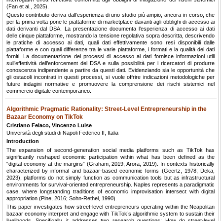
(Fan et al., 2025).
Questo contributo deriva dall’esperienza di uno studio più ampio, ancora in corso, che
per la prima volta pone le piattaforme di marketplace davanti agli obblighi di accesso ai
dati derivanti dal DSA. La presentazione documenta l’esperienza di accesso ai dati
delle cinque piattaforme, mostrando la tensione regolativa sopra descritta, descrivendo
le pratiche di accesso ai dati, quali dati effettivamente sono resi disponibili dalle
piattaforme e con quali differenze tra le varie piattaforme, i formati e la qualità dei dati
forniti. La documentazione dei processi di accesso ai dati fornisce informazioni utili
sull’effettività dell’enforcement del DSA e sulla possibilità per i ricercatori di produrre
conoscenza indipendente a partire da questi dati. Evidenziando sia le opportunità che
gli ostacoli incontrati in questi processi, si vuole offrire indicazioni metodologiche per
future indagini normative e promuovere la comprensione dei rischi sistemici nel
commercio digitale contemporaneo.
Algorithmic Pragmatic Rationality: Street-Level Entrepreneurship in the
Bazaar Economy on TikTok
Cristiano Felaco, Vincenzo Luise
Università degli studi di Napoli Federico II, Italia
Introduction
The expansion of second-generation social media platforms such as TikTok has
significantly reshaped economic participation within what has been defined as the
“digital economy at the margins” (Graham, 2019; Arora, 2019). In contexts historically
characterized by informal and bazaar-based economic forms (Geertz, 1978; Deka,
2023), platforms do not simply function as communication tools but as infrastructural
environments for survival-oriented entrepreneurship. Naples represents a paradigmatic
case, where longstanding traditions of economic improvisation intersect with digital
appropriation (Pine, 2016; Sohn-Rethel, 1990).
This paper investigates how street-level entrepreneurs operating within the Neapolitan
bazaar economy interpret and engage with TikTok’s algorithmic system to sustain their
livelihoods. Specifically, it addresses two research questions: How do street-level