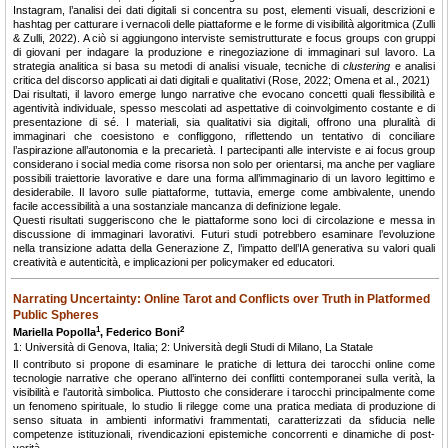
Instagram, l’analisi dei dati digitali si concentra su post, elementi visuali, descrizioni e
hashtag per catturare i vernacoli delle piattaforme e le forme di visibilità algoritmica (Zulli
& Zulli, 2022). A ciò si aggiungono interviste semistrutturate e focus groups con gruppi
di giovani per indagare la produzione e rinegoziazione di immaginari sul lavoro. La
strategia analitica si basa su metodi di analisi visuale, tecniche di
clustering
e analisi
critica del discorso applicati ai dati digitali e qualitativi (Rose, 2022; Omena et al., 2021)
Dai risultati, il lavoro emerge lungo narrative che evocano concetti quali flessibilità e
agentività individuale, spesso mescolati ad aspettative di coinvolgimento costante e di
presentazione di sé. I materiali, sia qualitativi sia digitali, offrono una pluralità di
immaginari che coesistono e confliggono, riflettendo un tentativo di conciliare
l’aspirazione all’autonomia e la precarietà. I partecipanti alle interviste e ai focus group
considerano i social media come risorsa non solo per orientarsi, ma anche per vagliare
possibili traiettorie lavorative e dare una forma all’immaginario di un lavoro legittimo e
desiderabile. Il lavoro sulle piattaforme, tuttavia, emerge come ambivalente, unendo
facile accessibilità a una sostanziale mancanza di definizione legale.
Questi risultati suggeriscono che le piattaforme sono loci di circolazione e messa in
discussione di immaginari lavorativi. Futuri studi potrebbero esaminare l’evoluzione
nella transizione adatta della Generazione Z, l’impatto dell’IA generativa su valori quali
creatività e autenticità, e implicazioni per policymaker ed educatori.
Narrating Uncertainty: Online Tarot and Conflicts over Truth in Platformed
Public Spheres
1
2
Mariella Popolla
, Federico Boni
1: Università di Genova, Italia; 2: Università degli Studi di Milano, La Statale
Il contributo si propone di esaminare le pratiche di lettura dei tarocchi online come
tecnologie narrative che operano all’interno dei conflitti contemporanei sulla verità, la
visibilità e l’autorità simbolica. Piuttosto che considerare i tarocchi principalmente come
un fenomeno spirituale, lo studio li rilegge come una pratica mediata di produzione di
senso situata in ambienti informativi frammentati, caratterizzati da sfiducia nelle
competenze istituzionali, rivendicazioni epistemiche concorrenti e dinamiche di post-