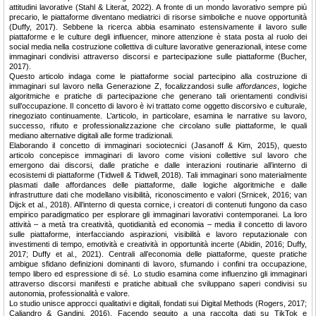
attitudini lavorative (Stahl & Literat, 2022). A fronte di un mondo lavorativo sempre più
precario, le piattaforme diventano mediatrici di risorse simboliche e nuove opportunità
(Duffy, 2017). Sebbene la ricerca abbia esaminato estensivamente il lavoro sulle
piattaforme e le culture degli influencer, minore attenzione è stata posta al ruolo dei
social media nella costruzione collettiva di culture lavorative generazionali, intese come
immaginari condivisi attraverso discorsi e partecipazione sulle piattaforme (Bucher,
2017).
Questo articolo indaga come le piattaforme social partecipino alla costruzione di
immaginari sul lavoro nella Generazione Z, focalizzandosi sulle
affordances
, logiche
algoritmiche e pratiche di partecipazione che generano tali orientamenti condivisi
sull’occupazione. Il concetto di lavoro è ivi trattato come oggetto discorsivo e culturale,
rinegoziato continuamente. L’articolo, in particolare, esamina le narrative su lavoro,
successo, rifiuto e professionalizzazione che circolano sulle piattaforme, le quali
mediano alternative digitali alle forme tradizionali.
Elaborando il concetto di immaginari sociotecnici (Jasanoff & Kim, 2015), questo
articolo concepisce immaginari di lavoro come visioni collettive sul lavoro che
emergono dai discorsi, dalle pratiche e dalle interazioni routinarie all’interno di
ecosistemi di piattaforme (Tidwell & Tidwell, 2018). Tali immaginari sono materialmente
plasmati dalle affordances delle piattaforme, dalle logiche algoritmiche e dalle
infrastrutture dati che modellano visibilità, riconoscimento e valori (Srnicek, 2016; van
Dijck et al., 2018). All’interno di questa cornice, i creatori di contenuti fungono da caso
empirico paradigmatico per esplorare gli immaginari lavorativi contemporanei. La loro
attività – a metà tra creatività, quotidianità ed economia – media il concetto di lavoro
sulle piattaforme, interfacciando aspirazioni, visibilità e lavoro reputazionale con
investimenti di tempo, emotività e creatività in opportunità incerte (Abidin, 2016; Duffy,
2017; Duffy et al., 2021). Centrali all’economia delle piattaforme, queste pratiche
ambigue sfidano definizioni dominanti di lavoro, sfumando i confini tra occupazione,
tempo libero ed espressione di sé. Lo studio esamina come influenzino gli immaginari
attraverso discorsi manifesti e pratiche abituali che sviluppano saperi condivisi su
autonomia, professionalità e valore.
Lo studio unisce approcci qualitativi e digitali, fondati sui Digital Methods (Rogers, 2017;
Caliandro & Gandini, 2016). Facendo seguito a una raccolta dati su TikTok e