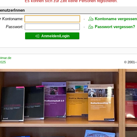
Es können sich zur Zeit keine Personen registrieren.
BenutzerInnen
er Kontoname:
·
Kontoname vergesse
Passwort:
·
Passwort vergessen?
Anmelden/Login
imar.de
025
© 2001–