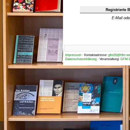
Registrierte 
E-Mail od
Impressum
· Kontaktadresse:
gfm25@hfm-we
Datenschutzerklärung
· Veranstaltung:
GFM 2