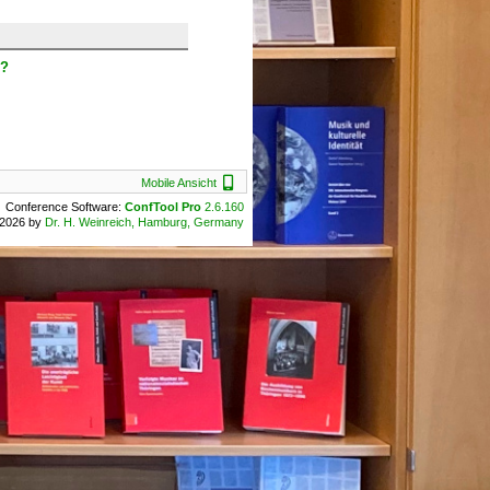
n?
Mobile Ansicht
Mobile Ansicht
Conference Software:
ConfTool Pro
2.6.160
2026 by
Dr. H. Weinreich, Hamburg, Germany