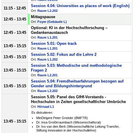
Session 4.04: Universities as places of work (English)
11:15 - 12:45
Ort:
Raum L2.202
Mittagspause
12:45 - 13:45
Ort:
Foyer (Gebäude L)
Optional: KI in der Hochschulforschung –
12:45 - 13:45
Gedankenaustausch
Ort:
Raum L1.201
Session 5.01: Open track
13:45 - 15:15
Ort:
Raum L1.201
Session 5.02: Fokus auf die Lehre 2
13:45 - 15:15
Ort:
Raum L1.202
Session 5.03: Methodische und methodologische
13:45 - 15:15
Fragen 2
Ort:
Raum L2.201
Session 5.04: Fremdheitserfahrungen bezogen auf
13:45 - 15:15
Gender und Bildungshintergrund
Ort:
Raum L2.202
Session 5.05: Panel des GfHf-Vorstands -
Hochschulen in Zeiten gesellschaftlicher Umbrüche
Ort:
Hörsaal L1
Es diskutieren:
MinDirigent Peter Greisler (BMFTR)
13:45 - 15:15
Dr. Insa Großkraumbach (Wissenschaftsrat)
Dr. Ivo van den Berk (Wissenschaftliche Leitung Transfer,
Stiftung Innovation in der Hochschullehre)