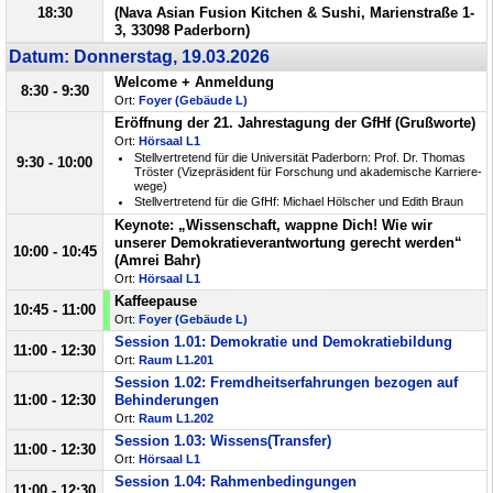
18:30
(Nava Asian Fusion Kitchen & Sushi, Marienstraße 1-
3, 33098 Paderborn)
Datum: Donnerstag, 19.03.2026
Welcome + Anmeldung
8:30 - 9:30
Ort:
Foyer (Gebäude L)
Eröffnung der 21. Jahrestagung der GfHf (Grußworte)
Ort:
Hörsaal L1
Stellvertretend für die Universität Paderborn: Prof. Dr. Thomas
9:30 - 10:00
Tröster (Vi­ze­prä­si­dent für For­schung und aka­de­mi­sche Kar­rie­re­
we­ge)
Stellvertretend für die GfHf: Michael Hölscher und Edith Braun
Keynote: „Wissenschaft, wappne Dich! Wie wir
unserer Demokratieverantwortung gerecht werden“
10:00 - 10:45
(Amrei Bahr)
Ort:
Hörsaal L1
Kaffeepause
10:45 - 11:00
Ort:
Foyer (Gebäude L)
Session 1.01: Demokratie und Demokratiebildung
11:00 - 12:30
Ort:
Raum L1.201
Session 1.02: Fremdheitserfahrungen bezogen auf
11:00 - 12:30
Behinderungen
Ort:
Raum L1.202
Session 1.03: Wissens(Transfer)
11:00 - 12:30
Ort:
Hörsaal L1
Session 1.04: Rahmenbedingungen
11:00 - 12:30