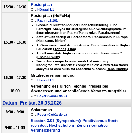
Posterpitch
15:30 - 16:30
Ort:
Hörsaal L1
Posterpitch (HoFoNa)
Ort:
Raum L1.201
Globale Zukunftsbilder der Hochschulbildung: Eine
Foresight-Analyse für strategische Entwicklungspfade im
deutschsprachigen Raum (
Panourgias, Papaioannou
)
Acts of Citizenship of Postdoctoral Researchers in Europe
(
Heetkamp, Mirjam
)
15:30 - 16:30
AI Governance and Administrative Transformation in Higher
Education (
Tönnes, Lina
)
Are all non-state higher education institutions private?
(
Chambi, Willy
)
Towards a comprehensive model of university
undergraduate students' competencies: A mixed-methods
analysis of core skills for academic success (
Rabe, Mathis
)
Mitgliederversammlung
16:30 - 17:30
Ort:
Hörsaal L1
Verleihung des Ulrich Teichler Preises bei
18:00
Abendessen und anschließende Veranstaltungsfeier
Ort:
Foyer (Gebäude L)
Datum: Freitag, 20.03.2026
Ankommen
8:30 - 9:00
Ort:
Foyer (Gebäude L)
Session 3.01 (Symposium): Positivismus-Streit
revisited: Hochschule in Zeiten normativer
9:00 - 11:00
Verunsicherung