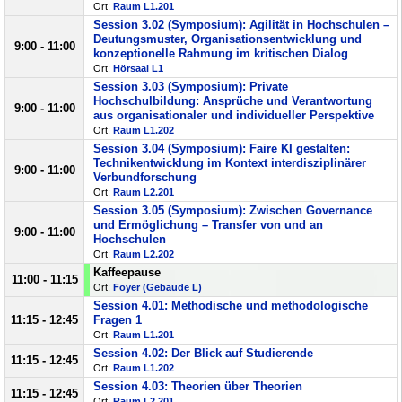
Ort:
Raum L1.201
Session 3.02 (Symposium): Agilität in Hochschulen –
Deutungsmuster, Organisationsentwicklung und
9:00 - 11:00
konzeptionelle Rahmung im kritischen Dialog
Ort:
Hörsaal L1
Session 3.03 (Symposium): Private
Hochschulbildung: Ansprüche und Verantwortung
9:00 - 11:00
aus organisationaler und individueller Perspektive
Ort:
Raum L1.202
Session 3.04 (Symposium): Faire KI gestalten:
Technikentwicklung im Kontext interdisziplinärer
9:00 - 11:00
Verbundforschung
Ort:
Raum L2.201
Session 3.05 (Symposium): Zwischen Governance
und Ermöglichung – Transfer von und an
9:00 - 11:00
Hochschulen
Ort:
Raum L2.202
Kaffeepause
11:00 - 11:15
Ort:
Foyer (Gebäude L)
Session 4.01: Methodische und methodologische
11:15 - 12:45
Fragen 1
Ort:
Raum L1.201
Session 4.02: Der Blick auf Studierende
11:15 - 12:45
Ort:
Raum L1.202
Session 4.03: Theorien über Theorien
11:15 - 12:45
Ort:
Raum L2.201