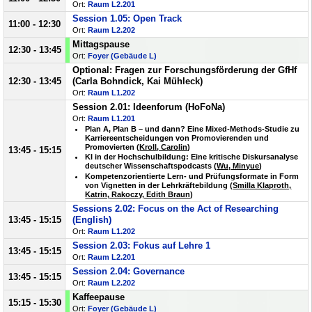
Ort:
Raum L2.201
Session 1.05: Open Track
11:00 - 12:30
Ort:
Raum L2.202
Mittagspause
12:30 - 13:45
Ort:
Foyer (Gebäude L)
Optional: Fragen zur Forschungsförderung der GfHf
12:30 - 13:45
(Carla Bohndick, Kai Mühleck)
Ort:
Raum L1.202
Session 2.01: Ideenforum (HoFoNa)
Ort:
Raum L1.201
Plan A, Plan B – und dann? Eine Mixed-Methods-Studie zu
Karriereentscheidungen von Promovierenden und
Promovierten (
Kroll, Carolin
)
13:45 - 15:15
KI in der Hochschulbildung: Eine kritische Diskursanalyse
deutscher Wissenschaftspodcasts (
Wu, Minyue
)
Kompetenzorientierte Lern- und Prüfungsformate in Form
von Vignetten in der Lehrkräftebildung (
Smilla Klaproth,
Katrin, Rakoczy, Edith Braun
)
Sessions 2.02: Focus on the Act of Researching
13:45 - 15:15
(English)
Ort:
Raum L1.202
Session 2.03: Fokus auf Lehre 1
13:45 - 15:15
Ort:
Raum L2.201
Session 2.04: Governance
13:45 - 15:15
Ort:
Raum L2.202
Kaffeepause
15:15 - 15:30
Ort:
Foyer (Gebäude L)