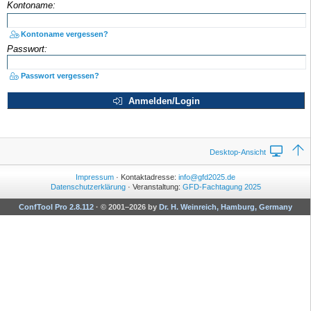
Kontoname:
Kontoname vergessen?
Passwort:
Passwort vergessen?
Anmelden/Login
Desktop-Ansicht
Impressum
· Kontaktadresse:
info@gfd2025.de
Datenschutzerklärung
· Veranstaltung:
GFD-Fachtagung 2025
ConfTool Pro 2.8.112
·
© 2001–2026 by
Dr. H. Weinreich, Hamburg, Germany