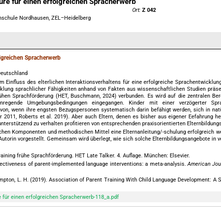
ure für einen erfolgreichen Spracherwerb
Ort:
Z 042
hschule Nordhausen, ZEL–Heidelberg
folgreichen Spracherwerb
Deutschland
m Einfluss des elterlichen Interaktionsverhaltens für eine erfolgreiche Sprachentwickl
lung sprachlicher Fähigkeiten anhand von Fakten aus wissenschaftlichen Studien präse
rühen Sprachförderung (HET, Buschmann, 2024) verbunden. Es wird auf die zentralen Berei
nregende Umgebungsbedingungen eingegangen. Kinder mit einer verzögerter Spra
avon, wenn ihre engsten Bezugspersonen systematisch darin befähigt werden, sich in natü
 2011, Roberts et al. 2019). Aber auch Eltern, denen es bisher aus eigener Eefahrung he
nterstützend zu verhalten profitieren von entsprechenden praxisorientierten Elternbildun
lichen Komponenten und methodischen Mittel eine Elternanleitung/-schulung erfolgreich 
Autorin vorgestellt. Gemeinsam wird überlegt, wie sich solche Elternbildungsangebote in v
aining frühe Sprachförderung. HET Late Talker. 4. Auflage. München: Elsevier.
ffectiveness of parent-implemented language interventions: a meta-analysis.
American Jou
& Hampton, L. H. (2019). Association of Parent Training With Child Language Development: 
at „Portable Document Format (PDF)“
 für einen erfolgreichen Spracherwerb-118_a.pdf