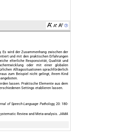
ung. Es wird der Zusammenhang zwischen der
ntiert und mit den praktischen Erfahrungen
che elterliche Responsivität, Qualität und
chentwicklung oder mit einer globalen
rlichen Alltagssituationen sprachförderlich
raus zum Beispiel nicht gelingt, ihrem Kind
gsangeboten.
werden lassen. Praktische Elemente aus dem
erschiedenen Settings etablieren lassen.
rnal of Speech-Language Pathology,
20: 180-
A Systematic Review and Meta-analysis.
JAMA