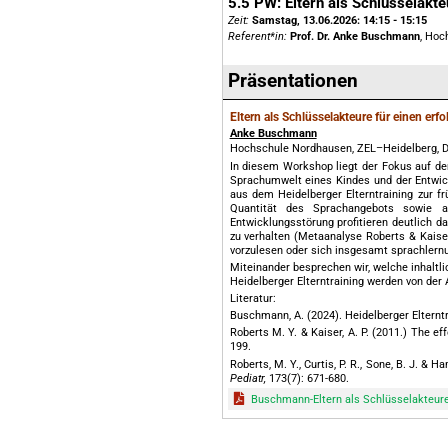
5.5 PW: Eltern als Schlüsselakte
Zeit:
Samstag, 13.06.2026:
14:15 - 15:15
Referent*in:
Prof. Dr. Anke Buschmann
, Hoc
Präsentationen
Eltern als Schlüsselakteure für einen er
Anke Buschmann
Hochschule Nordhausen, ZEL–Heidelberg, 
In diesem Workshop liegt der Fokus auf de
Sprachumwelt eines Kindes und der Entwick
aus dem Heidelberger Elterntraining zur f
Quantität des Sprachangebots sowie a
Entwicklungsstörung profitieren deutlich d
zu verhalten (Metaanalyse Roberts & Kaiser
vorzulesen oder sich insgesamt sprachlernu
Miteinander besprechen wir, welche inhalt
Heidelberger Elterntraining werden von der 
Literatur:
Buschmann, A. (2024). Heidelberger Elterntr
Roberts M. Y. & Kaiser, A. P. (2011.) The e
199.
Roberts, M. Y., Curtis, P. R., Sone, B. J. 
Pediatr,
173(7): 671-680.
<strong>pdf</strong>: Adobe Acrob
Buschmann-Eltern als Schlüsselakteure