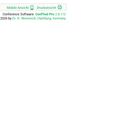
Druckansicht
Mobile Ansicht
Mobile Ansicht
Druckansicht
Conference Software:
ConfTool Pro
2.8.112
2026 by
Dr. H. Weinreich, Hamburg, Germany