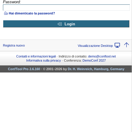
Password:
Hai dimenticato la password?
Login
Registra nuovo
Visualizzazione Desktop
Contatti e informazioni legali
· Indirizzo di contatto:
demo@conftool.net
Informativa sulla privacy
· Conferenza:
DemoConf 2027
ConfTool Pro 2.6.160
·
© 2001–2026 by
Dr. H. Weinreich, Hamburg, Germany